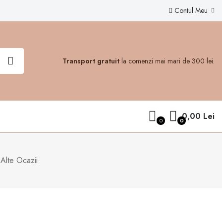
Contul Meu
Transport gratuit
la comenzi mai mari de 300 lei.
0,00 Lei
0
0
Alte Ocazii