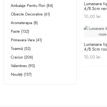
Lumanare ti
Ambalaje Pentru Flori
84
4/8.5cm verd
decorata
Obiecte Decorative
61
10,00 lei
Aromaterapia
8
Paste
132
Primavara-Vara
41
Lumanare ti
Toamnă
52
4/8.5cm ros
10,00 lei
Craciun
206
Valentines
90
Noutăți
137