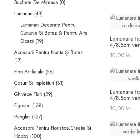
Buchete De Mireasa
0
Lumanari
43
Lumanari Decorate Pentru
Cununie Si Botez Si Pentru Alte
Lumanare ti
Ocazii
19
4/8.5cm ver
decorata
Accesorii Pentru Nunta Și Botez
10,00 lei
17
Flori Artificiale
56
Cosuri Si Impletituri
31
Lumanare ti
Ghivece Flori
29
4/8.5cm vani
Figurine
138
10,00 lei
Panglici
127
Accesorii Pentru Floristica,creatie Si
Hobby
100