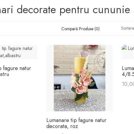
ri decorate pentru cununie si
Sortare
Compară Produse (0)
 fagure natur
Luma
stru
4/8.
10,00
Lumanare tip fagure natur
decorata, roz