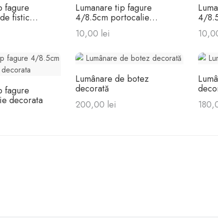
p fagure
Lumanare tip fagure
Luma
e fistic
4/8.5cm portocalie
4/8.5
decorata
deco
10,00 lei
10,00
Lumânare de botez
Lumâ
decorată
deco
p fagure
ie decorata
200,00 lei
180,0