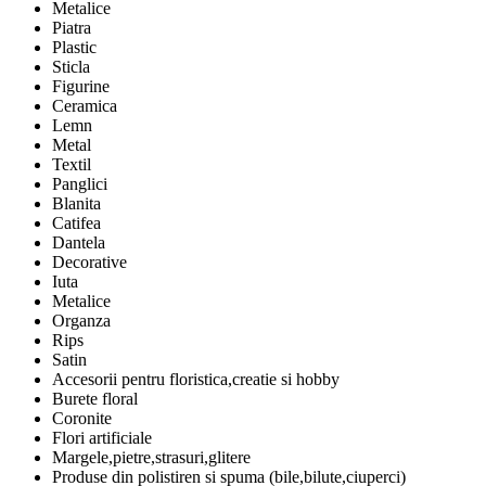
Metalice
Piatra
Plastic
Sticla
Figurine
Ceramica
Lemn
Metal
Textil
Panglici
Blanita
Catifea
Dantela
Decorative
Iuta
Metalice
Organza
Rips
Satin
Accesorii pentru floristica,creatie si hobby
Burete floral
Coronite
Flori artificiale
Margele,pietre,strasuri,glitere
Produse din polistiren si spuma (bile,bilute,ciuperci)