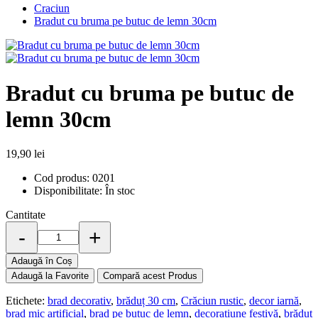
Craciun
Bradut cu bruma pe butuc de lemn 30cm
Bradut cu bruma pe butuc de
lemn 30cm
19,90 lei
Cod produs:
0201
Disponibilitate:
În stoc
Cantitate
-
+
Adaugă în Coș
Adaugă la Favorite
Compară acest Produs
Etichete:
brad decorativ
,
brăduț 30 cm
,
Crăciun rustic
,
decor iarnă
,
brad mic artificial
,
brad pe butuc de lemn
,
decorațiune festivă
,
brăduț