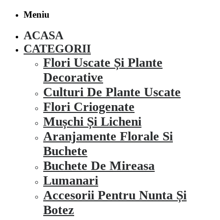
Meniu
ACASA
CATEGORII
Flori Uscate Și Plante
Decorative
Culturi De Plante Uscate
Flori Criogenate
Mușchi Și Licheni
Aranjamente Florale Si
Buchete
Buchete De Mireasa
Lumanari
Accesorii Pentru Nunta Și
Botez