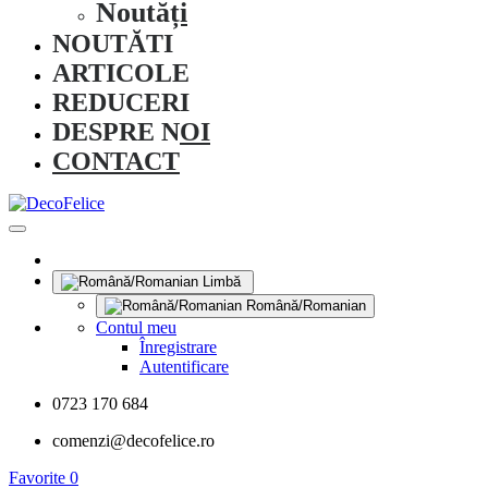
Noutăți
NOUTĂȚI
ARTICOLE
REDUCERI
DESPRE NOI
CONTACT
Limbă
Română/Romanian
Contul meu
Înregistrare
Autentificare
0723 170 684
comenzi@decofelice.ro
Favorite
0